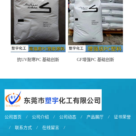
之忧
抗UV耐寒PC 基础创新
GF增强PC 基础创新
EXL9034塑料
EXL5429S紫外线稳定 阻燃
公司首页
/
公司介绍
/
公司动态
/
产品展厅
/
证书荣誉
/
联系方式
/
在线留言
/