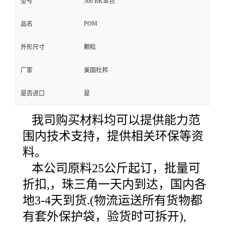
型号
500 BK本色
POM
品名
外形尺寸
颗粒
厂家
美国杜邦
是否进口
是
我司购买材料均可以提供能力范
围内技术支持，提供相关环保等资
料。
本公司原料
25
公斤起订，批量可
折扣
,
，珠三角一天内到达，国内各
地
3-4
天到货
.(
物流运送所有货物都
有套外保护袋，验货时可拆开
),