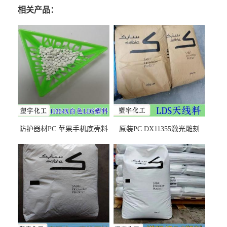
相关产品：
防护器材PC 苹果手机底壳料
原装PC DX11355激光雕刻
DX11354X货源充足，无后顾
LDS塑料 材质证明
之忧