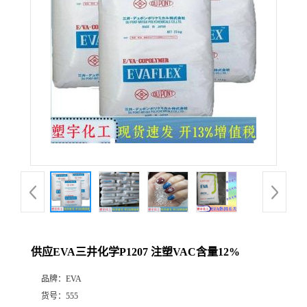
供应EVA三井化学P1207 注塑VAC含量12%
品牌：
EVA
货号：
555