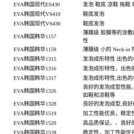
EVA
韩国现代
ES430
发泡 鞋底 凉鞋 拖鞋 
EVA
韩国现代
VS410
鞋底发泡
EVA
韩国现代
VS430
鞋底发泡
薄膜级 胶膜等的涂敷用
EVA
韩国韩华
1157
性
EVA
韩国韩华
1159
薄膜级 小的 Neck
EVA
韩国韩华
1315
发泡成形特性 出色的
EVA
韩国韩华
1316
发泡成形特性，出色
EVA
韩国韩华
1317
发泡成形特性,出色的
良好的发泡成型性能
EVA
韩国韩华
1326
如鞋和凉鞋等
EVA
韩国韩华
1328
良好的发泡成型,良好
EVA
韩国韩华
1519
加工性能优良，稳定
EVA
韩国韩华
1520
高品质保证、、良好的
EVA
韩国韩华
1528
稳定性，加工性能优