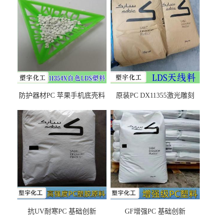
防护器材PC 苹果手机底壳料
原装PC DX11355激光雕刻
DX11354X货源充足，无后顾
LDS塑料 材质证明
之忧
抗UV耐寒PC 基础创新
GF增强PC 基础创新