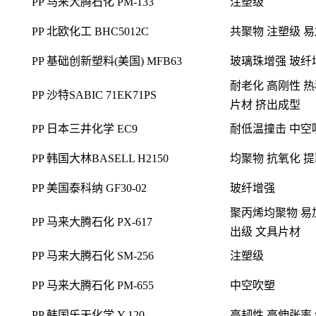
耐老化 高刚性 
PP 沙特SABIC 71EK71PS
片材 挤出成型
PP 日本三井化学 EC9
耐低温撞击 中空
PP 韩国大林BASELL H2150
均聚物 抗氧化
提
PP 美国泰科纳 GF30-02
玻纤增强
聚丙烯均聚物 易
PP 马来大腾石化 PX-617
出级 文具片材
PP 马来大腾石化 SM-256
注塑级
PP 马来大腾石化 PM-655
中空吹塑
PP 韩国乐天化学 Y-120
高韧性 高伸张率 
管材级 塑料瓶,
PP 台湾李长荣 667A
汽车零件 挤出 
PP 美国泰科纳 GF50-04
玻璃纤维增强
结