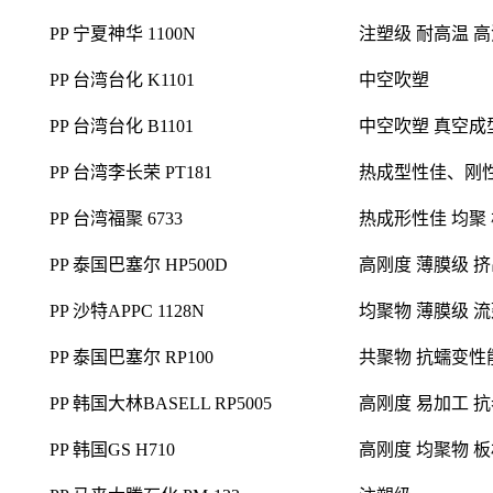
PP 台湾台化 B1101
中空吹塑 真空成
PP 台湾李长荣 PT181
热成型性佳、刚性
PP 台湾福聚 6733
热成形性佳 均聚 
PP 泰国巴塞尔 HP500D
高刚度 薄膜级 挤
PP 沙特APPC 1128N
均聚物 薄膜级 
PP 泰国巴塞尔 RP100
共聚物
抗蠕变性
PP 韩国大林BASELL RP5005
高刚度 易加工
抗
PP 韩国GS H710
高刚度 均聚物 板
PP 马来大腾石化 PM-133
注塑级
PP 北欧化工 BHC5012C
共聚物 注塑级 
PP 基础创新塑料(美国) MFB63
玻璃珠增强 玻纤