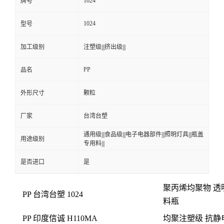
PP
品名
外形尺寸
颗粒
厂家
台湾台塑
通用级|||食品级|||电子电器部件|||照明灯具|||瓶盖
用途级别
专用料|||
是否进口
是
聚丙烯均聚物 透
PP 台湾台塑 1024
料瓶
PP 印度信诚 H110MA
均聚注塑级
抗静
PP 宁夏神华 1100N
注塑级 耐高温 高
PP 台湾台化 K1101
中空吹塑