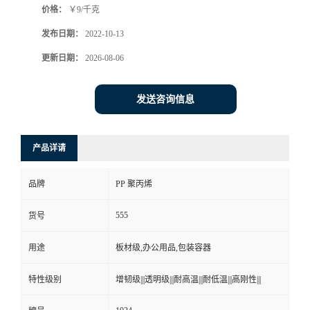
发送咨询信息
产品详请
品牌
PP 聚丙烯
555
货号
用途
板材级,办公用品,包装容器
特性级别
增韧级|||透明级|||耐高温|||耐低温|||高刚性|||
1024
牌号
1024
型号
加工级别
注塑级|||挤出级|||