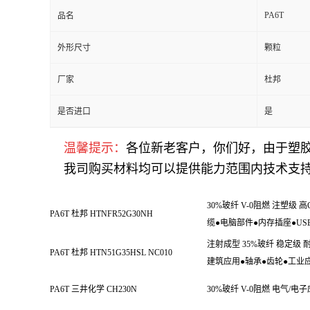
PA6T
品名
外形尺寸
颗粒
厂家
杜邦
是否进口
是
温馨提示：
各位新老客户，你们好，由于塑
我司购买材料均可以提供能力范围内技术支持
30%玻纤 V-0阻燃 注塑
PA6T 杜邦 HTNFR52G30NH
缆●电脑部件●内存插座●US
注射成型 35%玻纤 稳定级
PA6T 杜邦 HTN51G35HSL NC010
建筑应用●轴承●齿轮●工业
PA6T 三井化学 CH230N
30%玻纤 V-0阻燃 电气/电