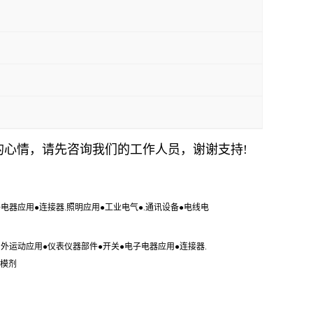
的心情，请先咨询我们的工作人员，谢谢支持
!
●电子电器应用●连接器.照明应用●工业电气●.通讯设备●电线电
●户外运动应用●仪表仪器部件●开关●电子电器应用●连接器.
脱模剂