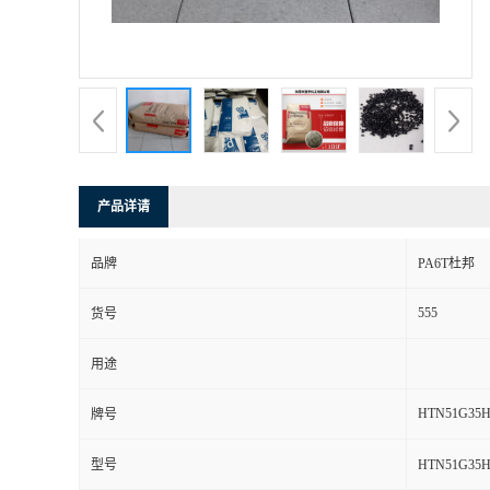
产品详请
品牌
PA6T杜邦
555
货号
用途
HTN51G35
牌号
型号
HTN51G35