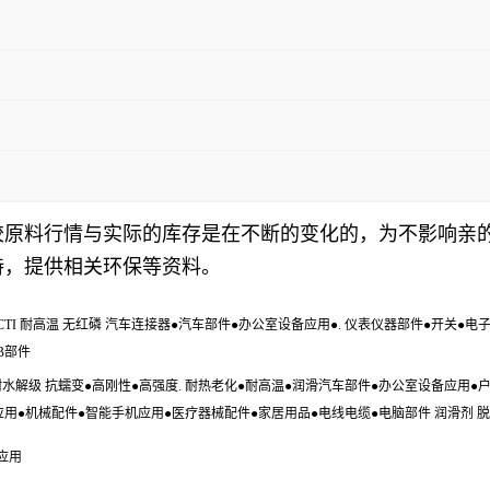
胶原料行情与实际的库存是在不断的变化的，为不影响亲
，提供相关环保等资料。
级 高CTI 耐高温 无红磷 汽车连接器●汽车部件●办公室设备应用●. 仪表仪器部件●开关
B部件
 耐水解级 抗蠕变●高刚性●高强度. 耐热老化●耐高温●润滑汽车部件●办公室设备应用
应用●机械配件●智能手机应用●医疗器械配件●家居用品●电线电缆●电脑部件 润滑剂 
子应用