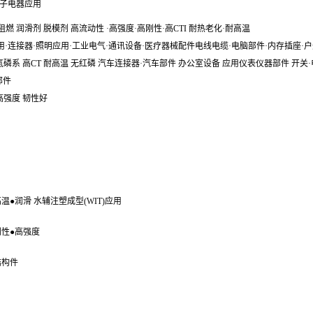
子电器应用
0阻燃 润滑剂 脱模剂 高流动性 ·高强度·高刚性·高CTI 耐热老化·耐高温
用·连接器·照明应用·工业电气·通讯设备·医疗器械配件电线电缆·电脑部件·内存插座·
氮磷系 高CT 耐高温 无红磷 汽车连接器·汽车部件 办公室设备 应用仪表仪器部件 开关
部件
 高强度 韧性好
高温●润滑 水辅注塑成型(WIT)应用
刚性●高强度
结构件