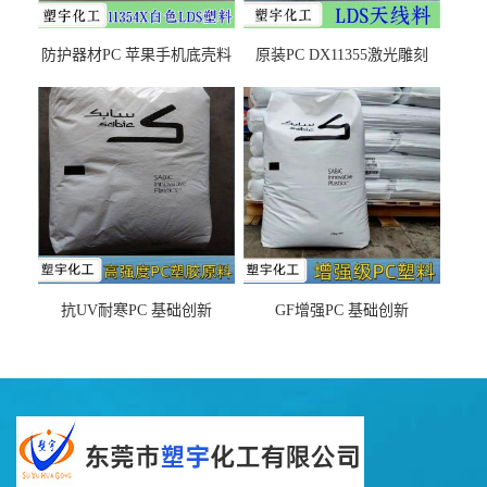
防护器材PC 苹果手机底壳料
原装PC DX11355激光雕刻
DX11354X货源充足，无后顾
LDS塑料 材质证明
之忧
抗UV耐寒PC 基础创新
GF增强PC 基础创新
EXL9034塑料
EXL5429S紫外线稳定 阻燃