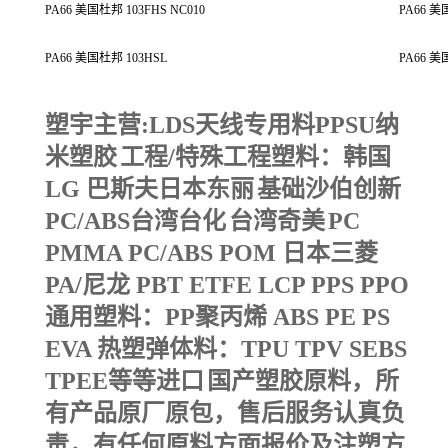
PA66 美国杜邦 103FHS NC010
PA66 美
PA66 美国杜邦 103HSL
PA66 美
塑宇主营
:LDS
天线专用料
PPSU
纳
米塑胶
工程
/
特殊工程塑料：韩国
LG
巴斯夫日本东丽
基础沙伯创新
PC/ABS
台湾台化
台湾奇美
PC
PMMA PC/ABS POM
日本三菱
PA/
尼龙
PBT ETFE LCP PPS PPO
通用塑料：
PP
聚丙烯
ABS PE PS
EVA
热塑弹体料：
TPU TPV SEBS
TPEE
等等进口
国产塑胶原料，所
有产品原厂原包，售后服务认真负
责，有任何原料方面报价及注塑方