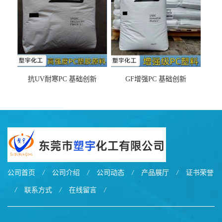
抗UV耐寒PC 基础创新
GF增强PC 基础创新
EXL9034塑料
EXL5429S紫外线稳定 阻燃
公司首页
/
公司介绍
/
公司动态
/
产品展厅
/
证书荣誉
/
联系方式
/
在线留言
/