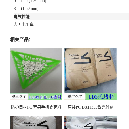
RTI Imp
(1.50 mm)
RTI
(1.50 mm)
电气性能
表面电阻率
相关产品：
防护器材PC 苹果手机底壳料
原装PC DX11355激光雕刻
DX11354X货源充足，无后顾
LDS塑料 材质证明
之忧