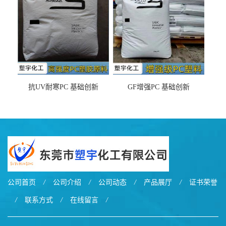
抗UV耐寒PC 基础创新
GF增强PC 基础创新
EXL9034塑料
EXL5429S紫外线稳定 阻燃
公司首页
/
公司介绍
/
公司动态
/
产品展厅
/
证书荣誉
/
联系方式
/
在线留言
/