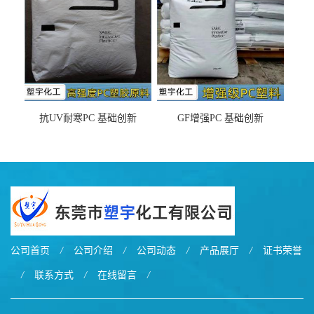
抗UV耐寒PC 基础创新
GF增强PC 基础创新
EXL9034塑料
EXL5429S紫外线稳定 阻燃
公司首页
/
公司介绍
/
公司动态
/
产品展厅
/
证书荣誉
/
联系方式
/
在线留言
/