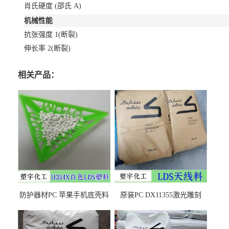
肖氏硬度
(邵氏 A)
机械性能
抗张强度
1
(断裂)
伸长率
2
(断裂)
相关产品：
防护器材PC 苹果手机底壳料
原装PC DX11355激光雕刻
DX11354X货源充足，无后顾
LDS塑料 材质证明
之忧