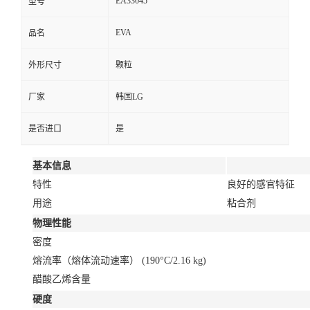
EA33045
型号
EVA
品名
外形尺寸
颗粒
厂家
韩国LG
是否进口
是
基本信息
特性
良好的感官特征
用途
粘合剂
物理性能
密度
熔流率（熔体流动速率）
(190°C/2.16 kg)
醋酸乙烯含量
硬度